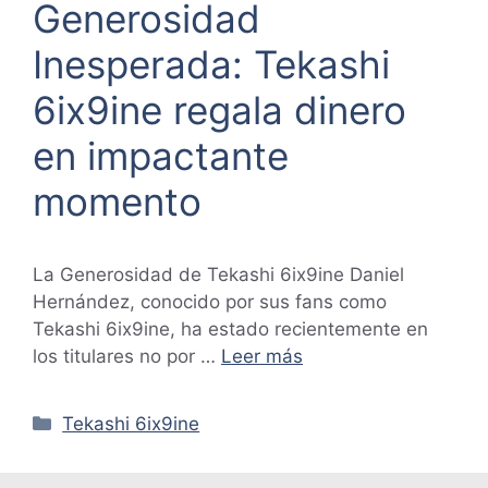
Generosidad
Inesperada: Tekashi
6ix9ine regala dinero
en impactante
momento
La Generosidad de Tekashi 6ix9ine Daniel
Hernández, conocido por sus fans como
Tekashi 6ix9ine, ha estado recientemente en
los titulares no por …
Leer más
Categorías
Tekashi 6ix9ine