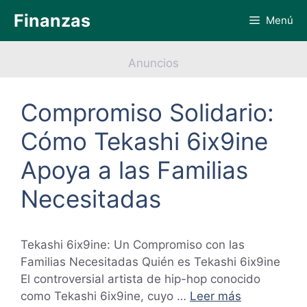
Saltar
Finanzas
Menú
al
contenido
Anuncios
Compromiso Solidario:
Cómo Tekashi 6ix9ine
Apoya a las Familias
Necesitadas
Tekashi 6ix9ine: Un Compromiso con las
Familias Necesitadas Quién es Tekashi 6ix9ine
El controversial artista de hip-hop conocido
como Tekashi 6ix9ine, cuyo …
Leer más