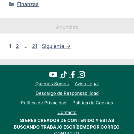
Categorías
Finanzas
Anuncios
Página
Página
Página
1
2
…
21
Siguiente
→
Quienes Somos
Aviso Legal
Descargo de Responsabilidad
Política de Privacidad
Política de Cookies
Contacto
SI ERES CREADOR DE CONTENIDO Y ESTÁS
BUSCANDO TRABAJO ESCRÍBEME POR CORREO.
CONTACTO
.